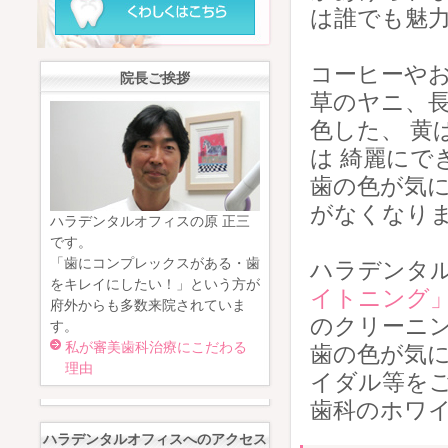
は誰でも魅
コーヒーや
院長ご挨拶
草のヤニ、長
色した、 黄
は 綺麗にで
歯の色が気に
がなくなり
ハラデンタルオフィスの原 正三
です。
「歯にコンプレックスがある・歯
ハラデンタ
をキレイにしたい！」という方が
イトニング
府外からも多数来院されていま
のクリーニ
す。
私が審美歯科治療にこだわる
歯の色が気
理由
イダル等をご
歯科のホワ
ハラデンタルオフィスへのアクセス