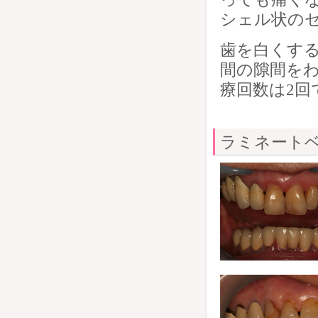
シェル状の
歯を白くする
間の隙間を
療回数は2回
ラミネート