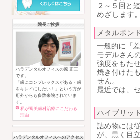
２～５回と
めざします
院長ご挨拶
メタルボン
一般的に「
モデルさん
強度をもた
ハラデンタルオフィスの原 正三
焼き付けた
です。
せん。
「歯にコンプレックスがある・歯
最近では、
をキレイにしたい！」という方が
府外からも多数来院されていま
す。
私が審美歯科治療にこだわる
ハイブリッ
理由
詰め物には
が、黒く目
ハラデンタルオフィスへのアクセス