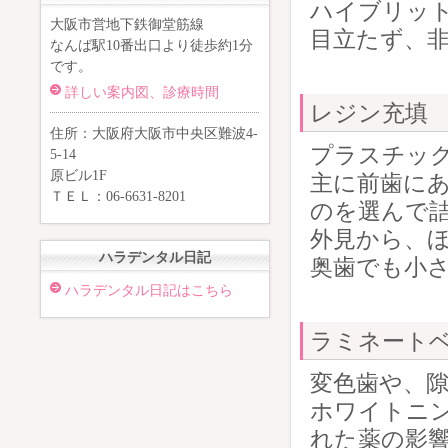
ハイブリッ
大阪市営地下鉄御堂筋線
目立たず、
なんば駅10番出口より徒歩約1分
です。
詳しい案内図、診療時間
レジン充填
住所：大阪府大阪市中央区難波4-
プラスチッ
5-14
原ビル1F
主に前歯に
ＴＥＬ：06-6631-8201
のを選んで詰
外見から、
ハラデンタル日記
奥歯でも小
ハラデンタル日記はこちら
ラミネート
変色歯や、
ホワイトニ
れた薬の影響