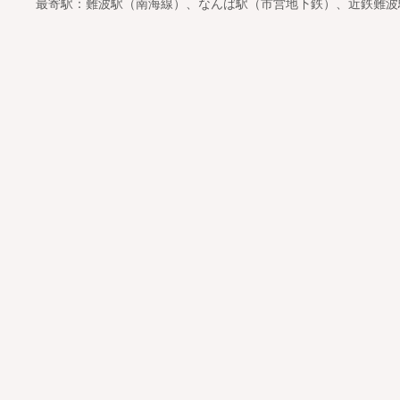
最寄駅：難波駅（南海線）、なんば駅（市営地下鉄）、近鉄難波